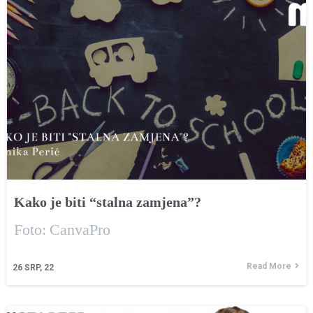
Kako je biti “stalna zamjena”?
Foto: CanvaPro
Read More
26
SRP, 22