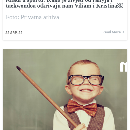
taekwondoa otkrivaju nam Viliam i Kristina￼
Foto: Privatna arhiva
Read More
22
SRP, 22