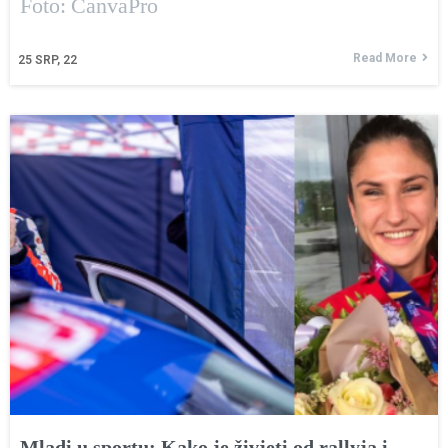
Foto: CanvaPro
Read More
25
SRP, 22
Mladi u sportu: Kako je živjeti od rallyja i