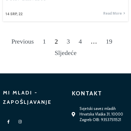
Read More
14
SRP, 22
Previous
1
2
3
4
…
19
Sljedeće
MI MLADI -
KONTAKT
ZAPOŠLJAVANJE
Svjetski savez mladih
Hrvatska Vlaška 31, 10000
Zagreb OIB: 93537511521