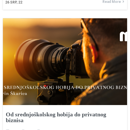
Read More
26
SRP, 22
Od srednjoškolskog hobija do privatnog
biznisa