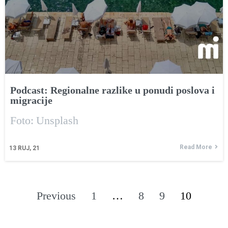
Podcast: Regionalne razlike u ponudi poslova i
migracije
Foto: Unsplash
Read More
13
RUJ, 21
Previous
1
…
8
9
10