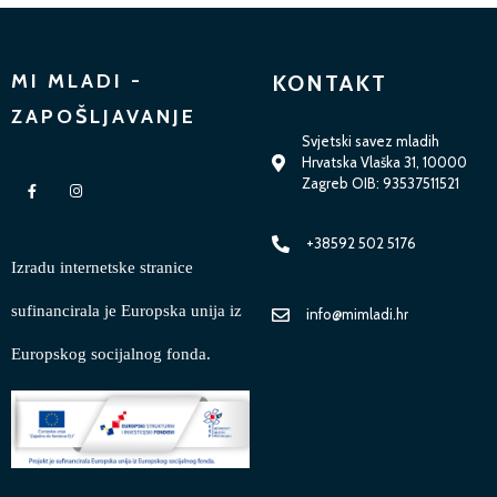
MI MLADI -
KONTAKT
ZAPOŠLJAVANJE
Svjetski savez mladih
Hrvatska Vlaška 31, 10000
Zagreb OIB: 93537511521
+38592 502 5176
Izradu internetske stranice
sufinancirala je Europska unija iz
info@mimladi.hr
Europskog socijalnog fonda.