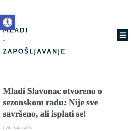
Open toolbar
MI
MLADI
-
ZAPOŠLJAVANJE
Mladi Slavonac otvoreno o
sezonskom radu: Nije sve
savršeno, ali isplati se!
Foto: CanvaPro