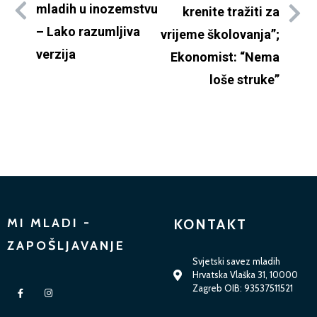
mladih u inozemstvu
krenite tražiti za
– Lako razumljiva
vrijeme školovanja”;
verzija
Ekonomist: “Nema
loše struke”
MI MLADI -
KONTAKT
ZAPOŠLJAVANJE
Svjetski savez mladih
Hrvatska Vlaška 31, 10000
Zagreb OIB: 93537511521