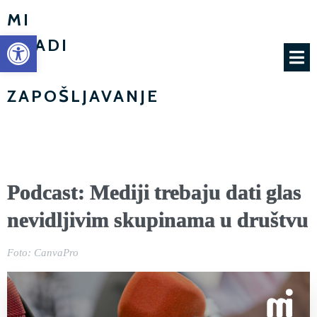
MI
Open toolbar
MLADI
-
ZAPOŠLJAVANJE
Podcast: Mediji trebaju dati glas
nevidljivim skupinama u društvu
Foto: CanvaPro