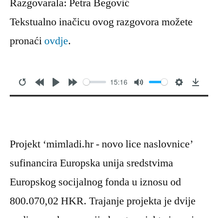
Razgovarala: Petra Begović
Tekstualno inačicu ovog razgovora možete
pronaći
ovdje
.
15:16
Restart
Rewind
play
Forward
Mute
Settings
Dow
10s
10s
Projekt ‘mimladi.hr - novo lice naslovnice’
sufinancira Europska unija sredstvima
Europskog socijalnog fonda u iznosu od
800.070,02 HKR. Trajanje projekta je dvije