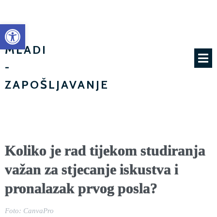
Open toolbar
MI
MLADI
-
ZAPOŠLJAVANJE
Koliko je rad tijekom studiranja
važan za stjecanje iskustva i
pronalazak prvog posla?
Foto: CanvaPro