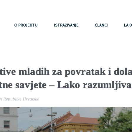
O PROJEKTU
ISTRAŽIVANJE
ČLANCI
LAK
tive mladih za povratak i dol
ne savjete – Lako razumljiva
an Republike Hrvatske