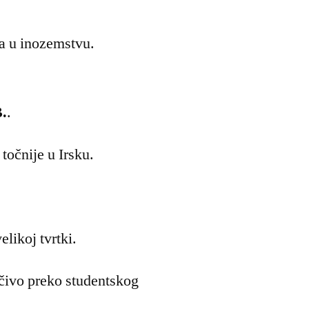
a u inozemstvu.
B.
.
točnije u Irsku.
likoj tvrtki.
učivo preko studentskog