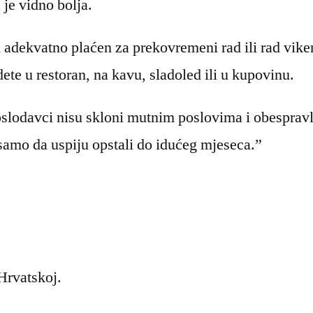
 je vidno bolja.
 i adekvatno plaćen za prekovremeni rad ili rad vi
idete u restoran, na kavu, sladoled ili u kupovinu.
oslodavci nisu skloni mutnim poslovima i obespravl
 samo da uspiju opstali do idućeg mjeseca.”
 Hrvatskoj.