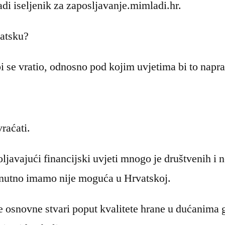
di iseljenik za zaposljavanje.mimladi.hr.
vatsku?
bi se vratio, odnosno pod kojim uvjetima bi to napr
raćati.
oljavajući financijski uvjeti mnogo je društvenih i 
renutno imamo nije moguća u Hrvatskoj.
osnovne stvari poput kvalitete hrane u dućanima g