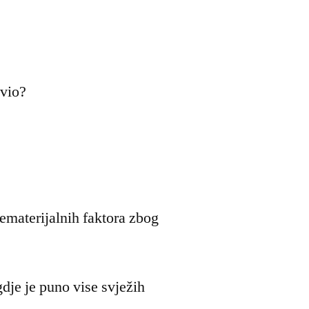
avio?
nematerijalnih faktora zbog
dje je puno vise svježih