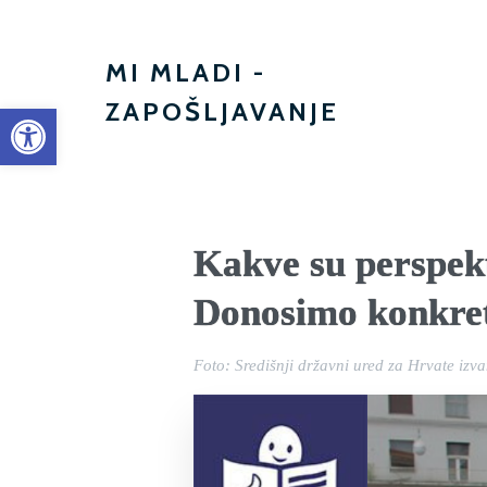
MI MLADI -
ZAPOŠLJAVANJE
Open toolbar
Kakve su perspek
Donosimo konkret
Foto: Središnji državni ured za Hrvate izv