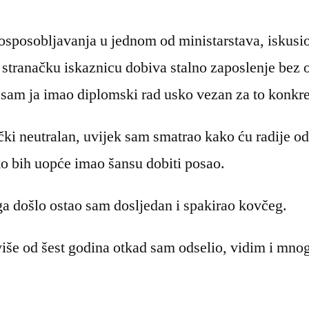
osposobljavanja u jednom od ministarstava, iskusio
stranačku iskaznicu dobiva stalno zaposlenje bez 
k sam ja imao diplomski rad usko vezan za to konkr
ki neutralan, uvijek sam smatrao kako ću radije odse
ko bih uopće imao šansu dobiti posao.
ga došlo ostao sam dosljedan i spakirao kovčeg.
više od šest godina otkad sam odselio, vidim i mnog