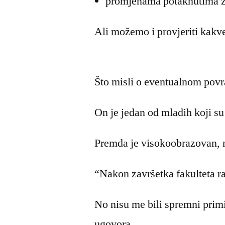
promjenama potaknutima z
Ali možemo i provjeriti kakv
Što misli o eventualnom povr
On je jedan od mladih koji su
Premda je visokoobrazovan, n
“Nakon završetka fakulteta ra
No nisu me bili spremni primi
ugovora.