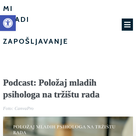
MI
Open toolbar
MLADI
-
ZAPOŠLJAVANJE
Podcast: Položaj mladih
psihologa na tržištu rada
Foto: CanvaPro