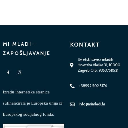
MI MLADI -
KONTAKT
ZAPOŠLJAVANJE
Svjetski savez mladih
Hrvatska Vlaška 31, 10000
Zagreb OIB: 93537511521
+38592 502 5176
Izradu internetske stranice
sufinancirala je Europska unija iz
info@mimladi.hr
Europskog socijalnog fonda.