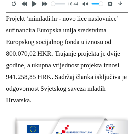
16:44
Restart
Rewind
play
Forward
Mute
Settings
Dow
Projekt ‘mimladi.hr - novo lice naslovnice’
10s
10s
sufinancira Europska unija sredstvima
Europskog socijalnog fonda u iznosu od
800.070,02 HKR. Trajanje projekta je dvije
godine, a ukupna vrijednost projekta iznosi
941.258,85 HRK. Sadržaj članka isključiva je
odgovornost Svjetskog saveza mladih
Hrvatska.