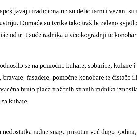
apošljavaju tradicionalno su deficitarni i vezani su 
dustriju. Domaće su tvrtke tako tražile zeleno svjet
iše od tri tisuće radnika u visokogradnji te konobar
odnosilo se na pomoćne kuhare, sobarice, kuhare i
, bravare, fasadere, pomoćne konobare te čistače il
osječna bruto plaća traženih stranih radnika iznosi
 za kuhare.
m nedostatka radne snage prisutan već dugo godina, 