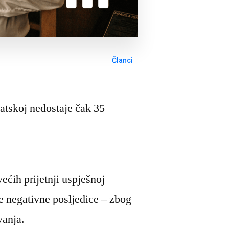
Članci
atskoj nedostaje čak 35
ećih prijetnji uspješnoj
ne negativne posljedice – zbog
vanja.