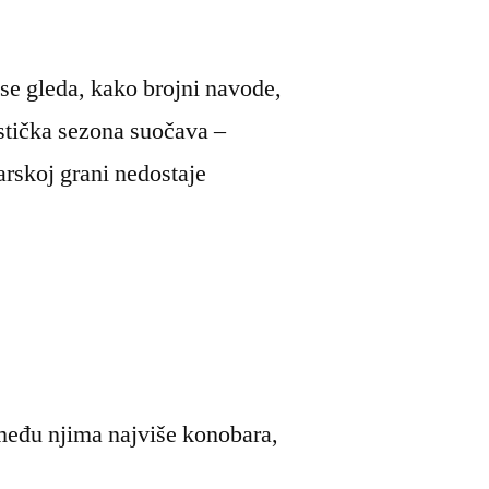
se gleda, kako brojni navode,
istička sezona suočava –
rskoj grani nedostaje
 među njima najviše konobara,