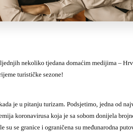
sljednjih nekoliko tjedana domaćim medijima – Hrv
rijeme turističke sezone!
kada je u pitanju turizam. Podsjetimo, jedna od najv
ndemija koronavirusa koja je sa sobom donijela broj
le su se granice i ograničena su međunarodna puto