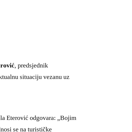
rović
, predsjednik
ktualnu situaciju vezanu uz
ola Eterović odgovara: „Bojim
nosi se na turističke