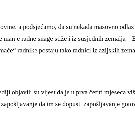
domovine, a podsjećamo, da su nekada masovno odlaz
manje radne snage stiže i iz susjednih zemalja – B
će“ radnike postaju tako radnici iz azijskih zemal
ji objavili su vijest da je u prva četiri mjeseca vi
 zapošljavanje da im se dopusti zapošljavanje goto