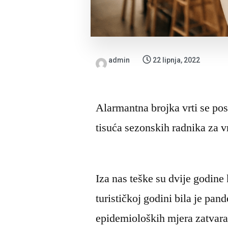
admin
22 lipnja, 2022
Alarmantna brojka vrti se po
tisuća sezonskih radnika za v
Iza nas teške su dvije godine 
turističkoj godini bila je pa
epidemioloških mjera zatvara