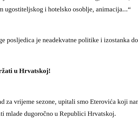
m ugostiteljskog i hotelsko osoblje, animacija...“
 posljedica je neadekvatne politike i izostanka dob
ržati u Hrvatskoj!
ad za vrijeme sezone, upitali smo Eterovića koji na
ati mlade dugoročno u Republici Hrvatskoj.