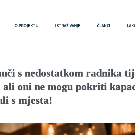
O PROJEKTU
ISTRAŽIVANJE
ČLANCI
LAK
či s nedostatkom radnika ti
 ali oni ne mogu pokriti kapac
i s mjesta!