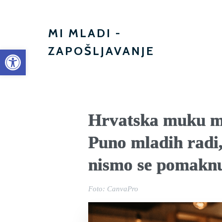
MI MLADI -
ZAPOŠLJAVANJE
Open toolbar
Hrvatska muku mu
Puno mladih radi,
nismo se pomaknul
Foto: CanvaPro