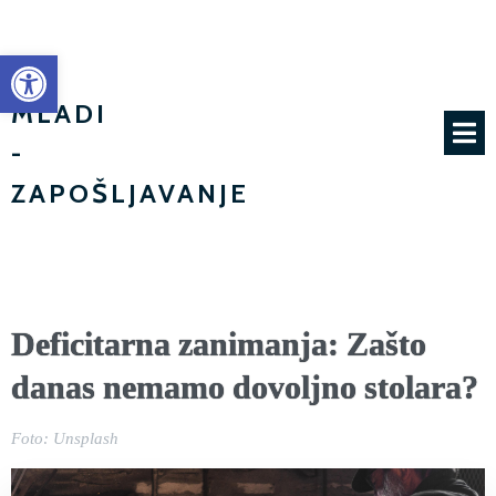
Open toolbar
MI
MLADI
-
ZAPOŠLJAVANJE
Deficitarna zanimanja: Zašto
danas nemamo dovoljno stolara?
Foto: Unsplash